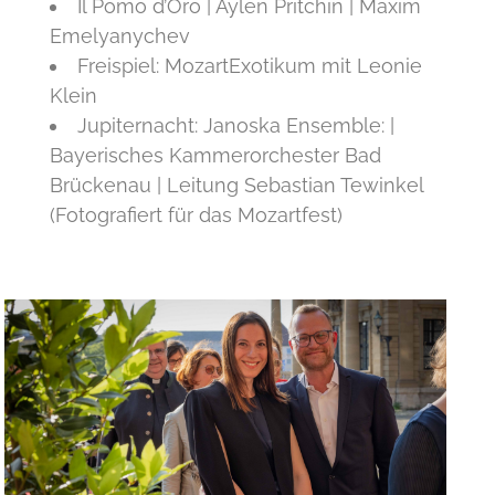
Il Pomo d’Oro | Aylen Pritchin | Maxim
Emelyanychev
Freispiel: MozartExotikum mit Leonie
Klein
Jupiternacht: Janoska Ensemble: |
Bayerisches Kammerorchester Bad
Brückenau | Leitung Sebastian Tewinkel
(Fotografiert für das Mozartfest)