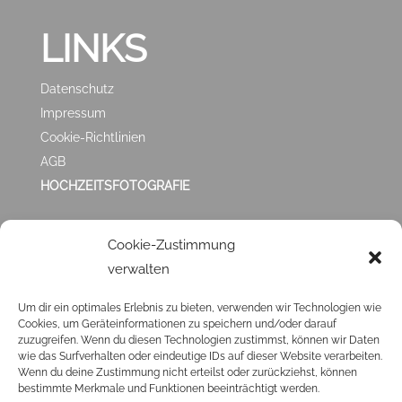
LINKS
Datenschutz
Impressum
Cookie-Richtlinien
AGB
HOCHZEITSFOTOGRAFIE
ZUFRIEDEN MIT
Cookie-Zustimmung
verwalten
MIR?
Um dir ein optimales Erlebnis zu bieten, verwenden wir Technologien wie
Cookies, um Geräteinformationen zu speichern und/oder darauf
Klick ❤️
HIER
❤️ und hinterlasse mir eine
GOOGLE
zuzugreifen. Wenn du diesen Technologien zustimmst, können wir Daten
BEWERTUNG
. Ich veröffentliche sie dann auch hier in
wie das Surfverhalten oder eindeutige IDs auf dieser Website verarbeiten.
Wenn du deine Zustimmung nicht erteilst oder zurückziehst, können
den Testimonials.
bestimmte Merkmale und Funktionen beeinträchtigt werden.