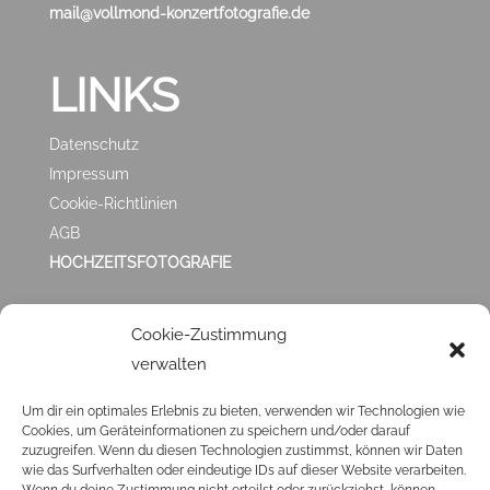
mail@vollmond-konzertfotografie.de
LINKS
Datenschutz
Impressum
Cookie-Richtlinien
AGB
HOCHZEITSFOTOGRAFIE
ZUFRIEDEN MIT
Cookie-Zustimmung
verwalten
MIR?
Um dir ein optimales Erlebnis zu bieten, verwenden wir Technologien wie
Cookies, um Geräteinformationen zu speichern und/oder darauf
Klick ❤️
HIER
❤️ und hinterlasse mir eine
GOOGLE
zuzugreifen. Wenn du diesen Technologien zustimmst, können wir Daten
BEWERTUNG
. Ich veröffentliche sie dann auch hier in
wie das Surfverhalten oder eindeutige IDs auf dieser Website verarbeiten.