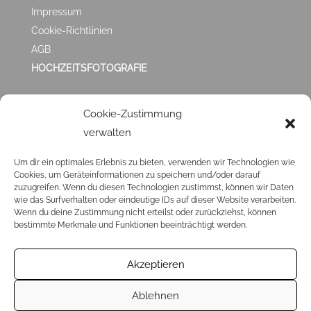
Impressum
Cookie-Richtlinien
AGB
HOCHZEITSFOTOGRAFIE
ZUFRIEDEN MIT
Cookie-Zustimmung
verwalten
MIR?
Um dir ein optimales Erlebnis zu bieten, verwenden wir Technologien wie
Cookies, um Geräteinformationen zu speichern und/oder darauf
Klick ❤️
HIER
❤️ und hinterlasse mir eine
GOOGLE
zuzugreifen. Wenn du diesen Technologien zustimmst, können wir Daten
BEWERTUNG
. Ich veröffentliche sie dann auch hier in
wie das Surfverhalten oder eindeutige IDs auf dieser Website verarbeiten.
Wenn du deine Zustimmung nicht erteilst oder zurückziehst, können
den Testimonials.
bestimmte Merkmale und Funktionen beeinträchtigt werden.
Akzeptieren
Ablehnen