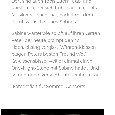
Dort sind auch Tobis Eltern, Gabi und
Karsten. Er, der sich früher auch mal als
Musiker versucht hat, hadert mit dem
Berufswunsch seines Sohnes.
Sabine wartet wie so oft auf ihren Gatten
Peter, der heute prompt den 20.
Hochzeitstag vergisst. Währenddessen
plagen Peters besten Freund Wolf
Gewissensbisse, weil er einmal einen
One-Night-Stand mit Sabine hatte… Und
so nehmen diverse Abenteuer ihren Lauf.
(Fotografiert für Semmel Concerts)