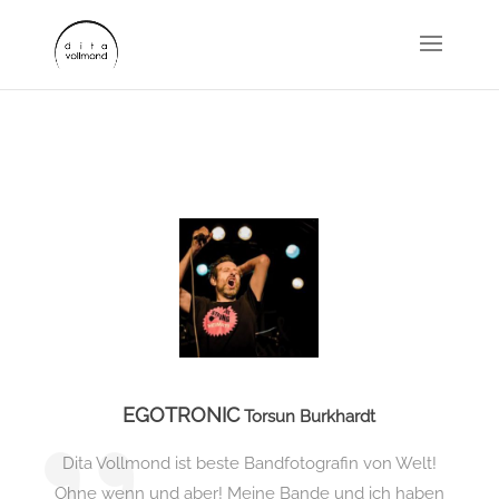
EGOTRONIC
Torsun Burkhardt
Dita Vollmond ist beste Bandfotografin von Welt!
Ohne wenn und aber! Meine Bande und ich haben