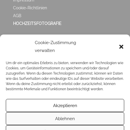
Impressum
Cookie-Richtlinien
AGB
HOCHZEITSFOTOGRAFIE
ZUFRIEDEN MIT
Cookie-Zustimmung
verwalten
MIR?
Um dir ein optimales Erlebnis zu bieten, verwenden wir Technologien wie
Cookies, um Geräteinformationen zu speichern und/oder darauf
Klick ❤️
HIER
❤️ und hinterlasse mir eine
GOOGLE
zuzugreifen. Wenn du diesen Technologien zustimmst, können wir Daten
BEWERTUNG
. Ich veröffentliche sie dann auch hier in
wie das Surfverhalten oder eindeutige IDs auf dieser Website verarbeiten.
Wenn du deine Zustimmung nicht erteilst oder zurückziehst, können
den Testimonials.
bestimmte Merkmale und Funktionen beeinträchtigt werden.
Akzeptieren
Ablehnen