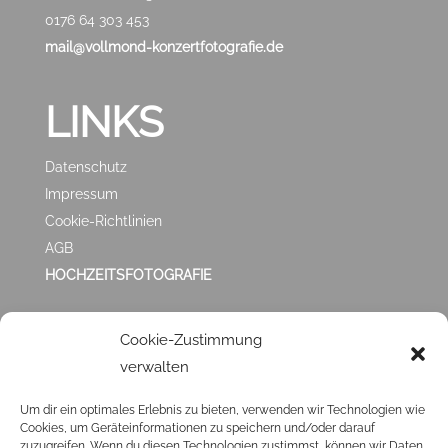
0176 64 303 453
mail@vollmond-konzertfotografie.de
LINKS
Datenschutz
Impressum
Cookie-Richtlinien
AGB
HOCHZEITSFOTOGRAFIE
ZUFRIEDEN MIT
Cookie-Zustimmung
verwalten
MIR?
Um dir ein optimales Erlebnis zu bieten, verwenden wir Technologien wie
Cookies, um Geräteinformationen zu speichern und/oder darauf
Klick ❤️
HIER
❤️ und hinterlasse mir eine
GOOGLE
zuzugreifen. Wenn du diesen Technologien zustimmst, können wir Daten