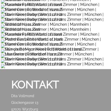
KONTAKT
Dita Vollmond
Glockengasse 13
97070 Würzburg