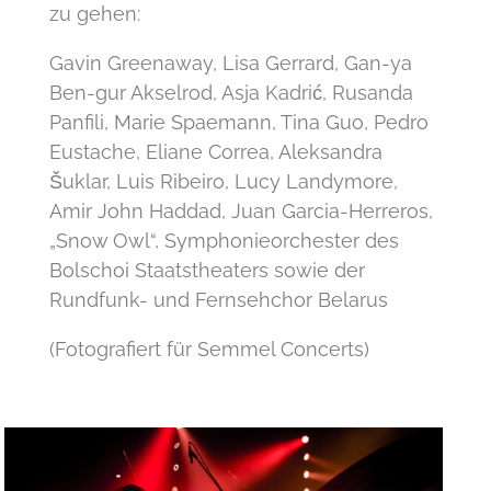
zu gehen:
Gavin Greenaway, Lisa Gerrard, Gan-ya
Ben-gur Akselrod, Asja Kadrić, Rusanda
Panfili, Marie Spaemann, Tina Guo, Pedro
Eustache, Eliane Correa, Aleksandra
Šuklar, Luis Ribeiro, Lucy Landymore,
Amir John Haddad, Juan Garcia-Herreros,
„Snow Owl“, Symphonieorchester des
Bolschoi Staatstheaters sowie der
Rundfunk- und Fernsehchor Belarus
(Fotografiert für Semmel Concerts)