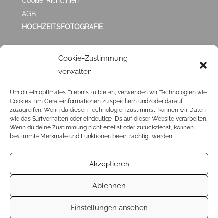
Cookie-Richtlinien
AGB
HOCHZEITSFOTOGRAFIE
ZUFRIEDEN MIT
Cookie-Zustimmung
verwalten
MIR?
Um dir ein optimales Erlebnis zu bieten, verwenden wir Technologien wie
Cookies, um Geräteinformationen zu speichern und/oder darauf
Klick ❤️
HIER
❤️ und hinterlasse mir eine
GOOGLE
zuzugreifen. Wenn du diesen Technologien zustimmst, können wir Daten
BEWERTUNG
. Ich veröffentliche sie dann auch hier in
wie das Surfverhalten oder eindeutige IDs auf dieser Website verarbeiten.
Wenn du deine Zustimmung nicht erteilst oder zurückziehst, können
den Testimonials.
bestimmte Merkmale und Funktionen beeinträchtigt werden.
Akzeptieren
Ablehnen
Einstellungen ansehen