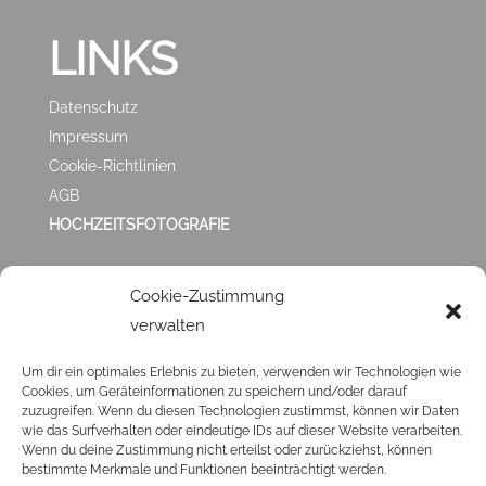
LINKS
Datenschutz
Impressum
Cookie-Richtlinien
AGB
HOCHZEITSFOTOGRAFIE
ZUFRIEDEN MIT
Cookie-Zustimmung
verwalten
MIR?
Um dir ein optimales Erlebnis zu bieten, verwenden wir Technologien wie
Cookies, um Geräteinformationen zu speichern und/oder darauf
Klick ❤️
HIER
❤️ und hinterlasse mir eine
GOOGLE
zuzugreifen. Wenn du diesen Technologien zustimmst, können wir Daten
BEWERTUNG
. Ich veröffentliche sie dann auch hier in
wie das Surfverhalten oder eindeutige IDs auf dieser Website verarbeiten.
Wenn du deine Zustimmung nicht erteilst oder zurückziehst, können
den Testimonials.
bestimmte Merkmale und Funktionen beeinträchtigt werden.