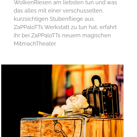
WolkenRiesen am liebsten tun und was
das alles mit einer verschusselten,
kurzsichtigen Stubenfliege aus
ZaPPaloTTs Werkstatt zu tun hat, erfahrt
ihr bei ZaPPaloTTs neuem magischen
MitmachTheater.