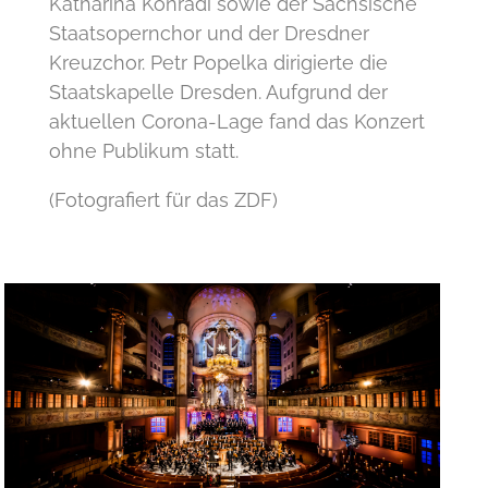
Katharina Konradi sowie der Sächsische
Staatsopernchor und der Dresdner
Kreuzchor. Petr Popelka dirigierte die
Staatskapelle Dresden. Aufgrund der
aktuellen Corona-Lage fand das Konzert
ohne Publikum statt.
(Fotografiert für das ZDF)