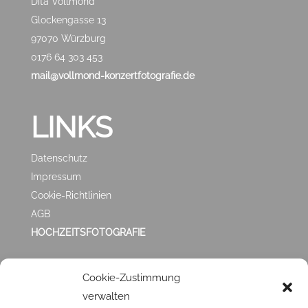
Dita Vollmond
Glockengasse 13
97070 Würzburg
0176 64 303 453
mail@vollmond-konzertfotografie.de
LINKS
Datenschutz
Impressum
Cookie-Richtlinien
AGB
HOCHZEITSFOTOGRAFIE
ZUFRIEDEN MIT
Cookie-Zustimmung
verwalten