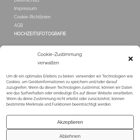
Datenschutz
Impressum
Cookie-Richtlinien
AGB
HOCHZEITSFOTOGRAFIE
ZUFRIEDEN MIT
Cookie-Zustimmung
verwalten
MIR?
Um dir ein optimales Erlebnis zu bieten, verwenden wir Technologien wie
Cookies, um Geräteinformationen zu speichern und/oder darauf
Klick ❤️
HIER
❤️ und hinterlasse mir eine
GOOGLE
zuzugreifen. Wenn du diesen Technologien zustimmst, können wir Daten
BEWERTUNG
. Ich veröffentliche sie dann auch hier in
wie das Surfverhalten oder eindeutige IDs auf dieser Website verarbeiten.
Wenn du deine Zustimmung nicht erteilst oder zurückziehst, können
den Testimonials.
bestimmte Merkmale und Funktionen beeinträchtigt werden.
Akzeptieren
Ablehnen