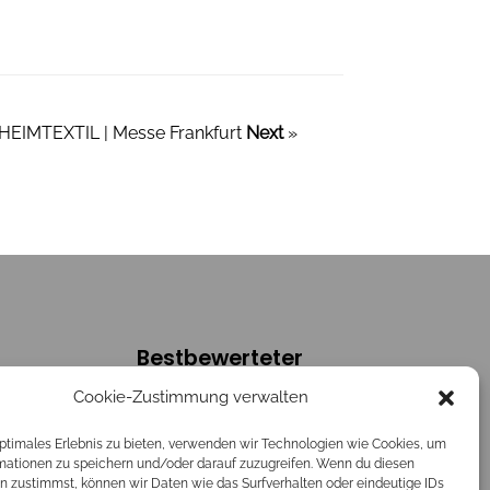
HEIMTEXTIL | Messe Frankfurt
Next
»
Bestbewerteter
sse
Service
Cookie-Zustimmung verwalten
NG
.
ch
optimales Erlebnis zu bieten, verwenden wir Technologien wie Cookies, um
5.0
mationen zu speichern und/oder darauf zuzugreifen. Wenn du diesen
verifiziert von: Trustindex
n zustimmst, können wir Daten wie das Surfverhalten oder eindeutige IDs