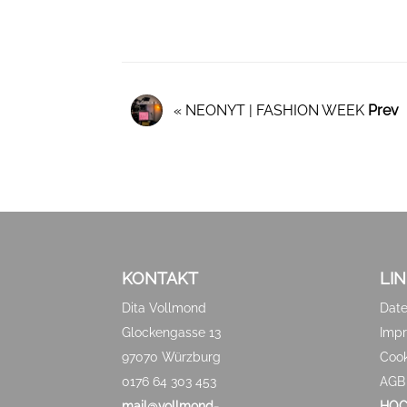
« NEONYT | FASHION WEEK
Prev
KONTAKT
LI
Dita Vollmond
Date
Glockengasse 13
Imp
97070 Würzburg
Cook
0176 64 303 453
AGB
mail@vollmond-
HOC