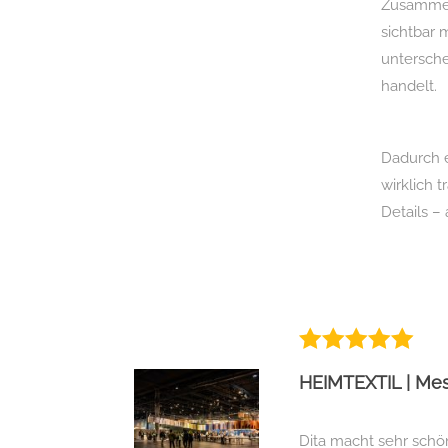
Zusammen
sichtbar 
untersche
handelt.
Dadurch e
wirklich 
Details –
HEIMTEXTIL | Mes
Dita macht sehr schö