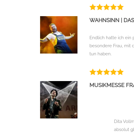
WAHNSINN | DA
Endlich hatte ich ein
besondere Frau, mit d
tun haben.
MUSIKMESSE F
Dita Voll
absolut gl