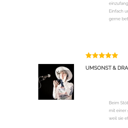
einzufang
Einfach u
gerne bet
UMSONST & DRA
Beim Stöb
mit einer
weil sie 