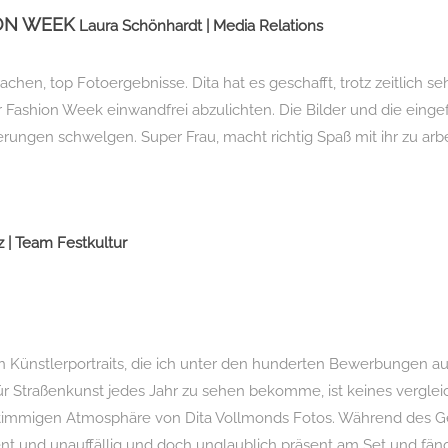
ION WEEK
Laura Schönhardt | Media Relations
chen, top Fotoergebnisse. Dita hat es geschafft, trotz zeitlich 
Fashion Week einwandfrei abzulichten. Die Bilder und die ein
erungen schwelgen. Super Frau, macht richtig Spaß mit ihr zu arb
z | Team Festkultur
en Künstlerportraits, die ich unter den hunderten Bewerbungen 
für Straßenkunst jedes Jahr zu sehen bekomme, ist keines verglei
timmigen Atmosphäre von Dita Vollmonds Fotos. Während des Ge
nt und unauffällig und doch unglaublich präsent am Set und fängt 