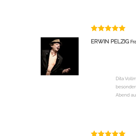
ERWIN PELZIG
Fr
Dita Voll
besondere
Abend au