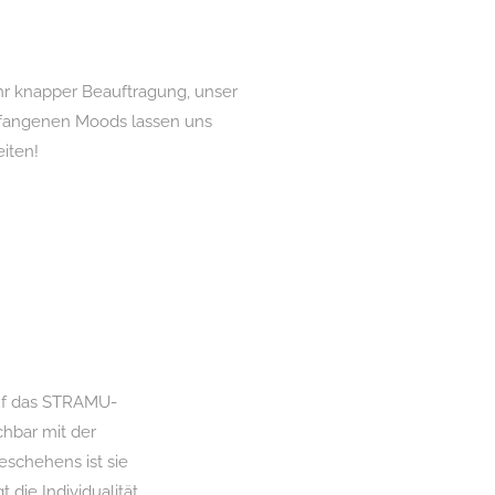
sehr knapper Beauftragung, unser
gefangenen Moods lassen uns
eiten!
auf das STRAMU-
chbar mit der
schehens ist sie
die Individualität