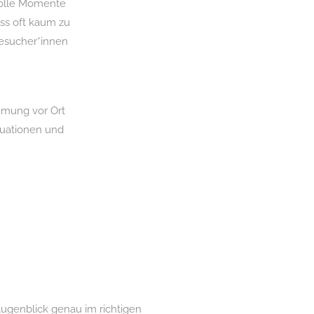
volle Momente
ass oft kaum zu
besucher*innen
mmung vor Ort
tuationen und
Augenblick genau im richtigen