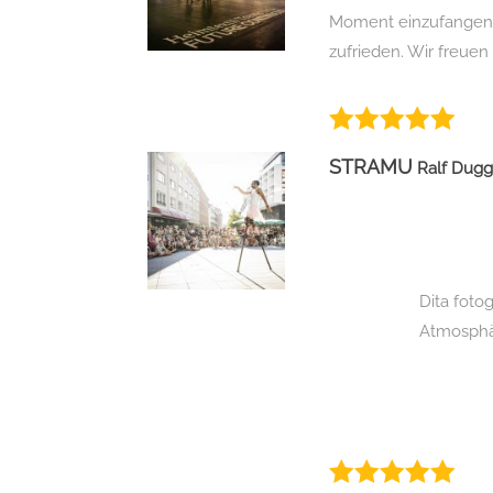
Moment einzufangen. S
zufrieden. Wir freuen
STRAMU
Ralf Dug
Dita foto
Atmosphär