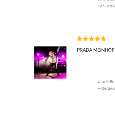
der Perso
PRADA MEINHOF
Dita Voll
widergesp