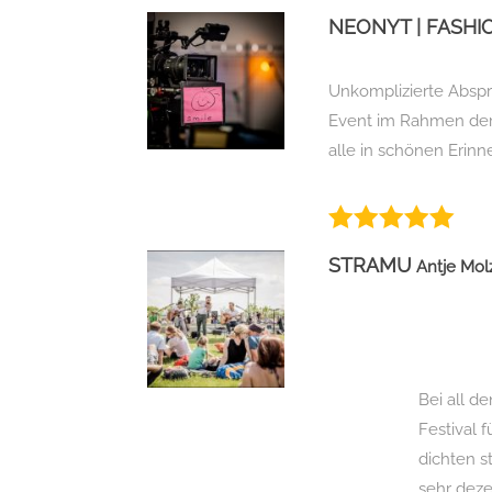
NEONYT | FASH
Unkomplizierte Abspra
Event im Rahmen der 
alle in schönen Erinn
STRAMU
Antje Mol
Bei all d
Festival 
dichten s
sehr deze